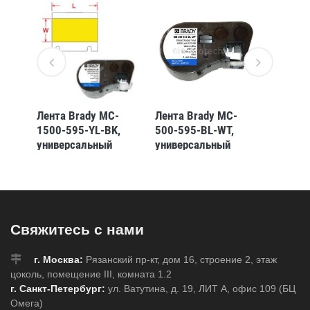
-
Лента Brady MC-
Лента Brady MC-
Лента 
1500-595-YL-BK,
500-595-BL-WT,
375-42
универсальный
универсальный
полиэс
ёрная
винил, печать чёрная
винил, печать белая
чёрным
2,7
на жёлтом, 38,1 мм
на синем, 12,7 мм *
7,62 м
* 7,62 м (BMP51/53)
7,62 м
(BMP41
(BMP41/51/53)
Свяжитесь с нами
г. Москва:
Рязанский пр-кт, дом 16, строение 2, этаж
цоколь, помещение III, комната 1.2
г. Санкт-Петербург:
ул. Ватутина, д. 19, ЛИТ А, офис 109 (БЦ
Омега)