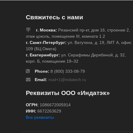
62 м
* 6,1 м, в картрид
(BMP41/51/53)
Свяжитесь с нами
г. Москва:
Рязанский пр-кт, дом 16, строение 2,
этаж цоколь, помещение III, комната 1.2
г. Санкт-Петербург:
ул. Ватутина, д. 19, ЛИТ А, офис
109 (БЦ Омега)
г. Екатеринбург:
ул. Серафимы Дерябиной, д. 32,
корп. Б, помещение 19–32
Phone:
8 (800) 333-08-79
Email:
mail+1@indatech.ru
Реквизиты ООО «Индатэк»
ОГРН:
1086672005914
ИНН:
6672263629
Все реквизиты