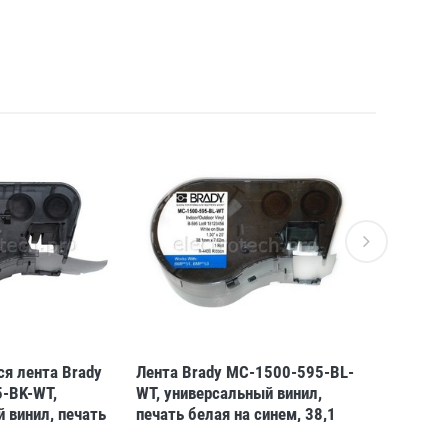
я лента Brady
Лента Brady MC-1500-595-BL-
Лента Br
-BK-WT,
WT, универсальный винил,
WT, униве
 винил, печать
печать белая на синем, 38,1
печать бе
ном, 25,4 мм *
мм * 7,62 м (BMP51/53)
мм * 7,62