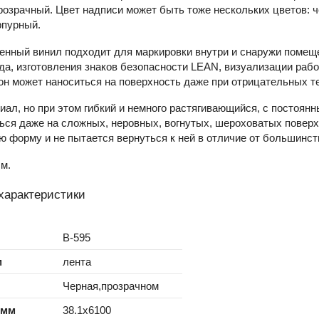
озрачный. Цвет надписи может быть тоже нескольких цветов: ч
рпурный.
енный винил подходит для маркировки внутри и снаружи помеще
да, изготовления знаков безопасности LEAN, визуализации рабо
он может наноситься на поверхность даже при отрицательных те
ал, но при этом гибкий и немного растягивающийся, с постоян
ся даже на сложных, неровных, вогнутых, шероховатых поверх
 форму и не пытается вернуться к ней в отличие от большинст
 м.
характеристики
B-595
м
лента
Черная,прозрачном
 мм
38.1x6100