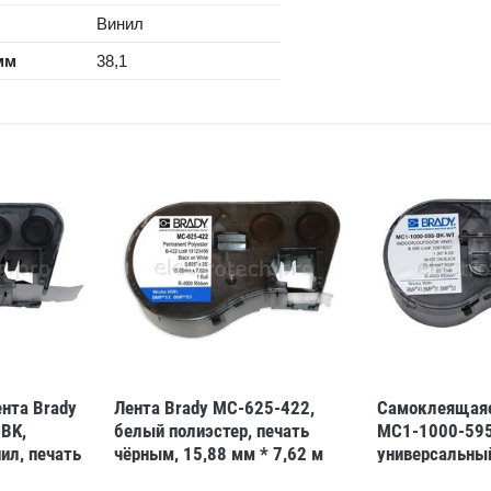
Винил
мм
38,1
нта Brady
Лента Brady MC-625-422,
Самоклеящаяс
BK,
белый полиэстер, печать
MC1-1000-595
ил, печать
чёрным, 15,88 мм * 7,62 м
универсальный
ном, 25,4 мм
(BMP41/51/53)
белая на чёер