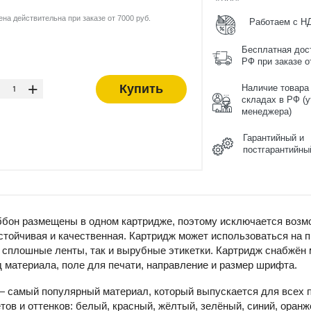
ена действительна при заказе от 7000 руб.
Работаем с Н
Бесплатная дос
РФ при заказе от
-
+
Купить
Наличие товара
складах в РФ (у
менеджера)
Гарантийный и
постгарантийны
бон размещены в одном картридже, поэтому исключается возмо
тойчивая и качественная. Картридж может использоваться на 
 сплошные ленты, так и вырубные этикетки. Картридж снабжён 
 материала, поле для печати, направление и размер шрифта.
 самый популярный материал, который выпускается для всех п
тов и оттенков: белый, красный, жёлтый, зелёный, синий, оранж