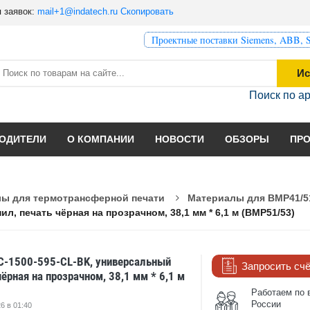
 заявок:
mail+1@indatech.ru
Скопировать
Проектные поставки Siemens, ABB, S
Ис
Поиск по а
ОДИТЕЛИ
О КОМПАНИИ
НОВОСТИ
ОБЗОРЫ
ПР
ы для термотрансферной печати
Материалы для BMP41/5
, печать чёрная на прозрачном, 38,1 мм * 6,1 м (BMP51/53)
C-1500-595-CL-BK, универсальный
Запросить сч
чёрная на прозрачном, 38,1 мм * 6,1 м
Работаем по 
России
6 в 01:40