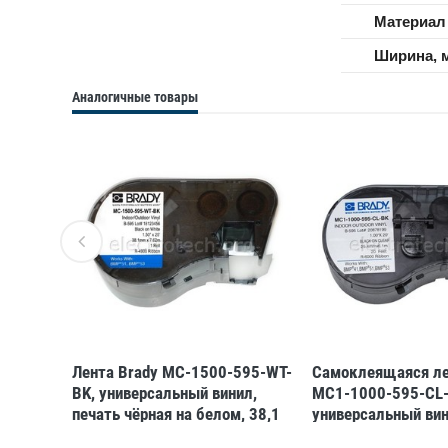
Материал
Ширина, 
Аналогичные товары
Brady
Лента Brady MC-1500-595-WT-
Самоклеящаяся ле
BK, универсальный винил,
MC1-1000-595-CL-
печать
печать чёрная на белом, 38,1
универсальный вин
мм *
мм * 7,62 м (BMP51/53)
чёрная на прозрач