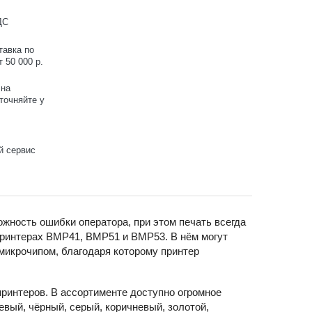
ДС
тавка по
 50 000 р.
 на
точняйте у
й сервис
жность ошибки оператора, при этом печать всегда
принтерах BMP41, BMP51 и BMP53. В нём могут
микрочипом, благодаря которому принтер
ринтеров. В ассортименте доступно огромное
евый, чёрный, серый, коричневый, золотой,