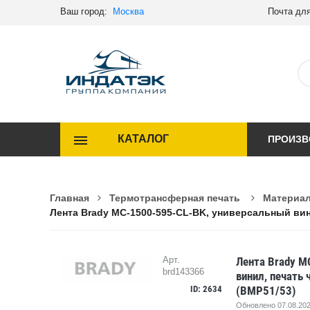
Ваш город:
Москва
Почта для
КАТАЛОГ
ПРОИЗВ
Главная
Термотрансферная печать
Материал
Лента Brady MC-1500-595-CL-BK, универсальный винил
Лента Brady M
Арт.
brd143366
винил, печать 
ID: 2634
(BMP51/53)
Обновлено 07.08.202