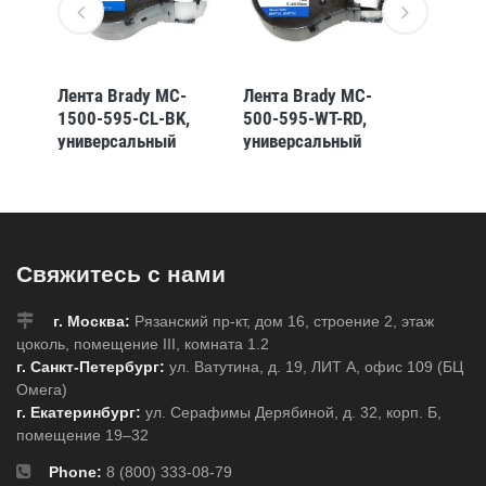
Лента Brady MC-
Лента Brady MC-
Самок
1-
1500-595-CL-BK,
500-595-WT-RD,
лента 
,
универсальный
универсальный
1000-5
винил, печать чёрная
винил, печать
универ
елая
на прозрачном, 38,1
красная на белом,
винил,
4 мм
мм * 6,1 м
12,7 мм * 7,62 м
на сине
(BMP51/53)
(BMP41/51/53)
7,62 м
 м
7,62 м
Свяжитесь с нами
(BMP41
г. Москва:
Рязанский пр-кт, дом 16, строение 2, этаж
цоколь, помещение III, комната 1.2
г. Санкт-Петербург:
ул. Ватутина, д. 19, ЛИТ А, офис 109 (БЦ
Омега)
г. Екатеринбург:
ул. Серафимы Дерябиной, д. 32, корп. Б,
помещение 19–32
Phone:
8 (800) 333-08-79