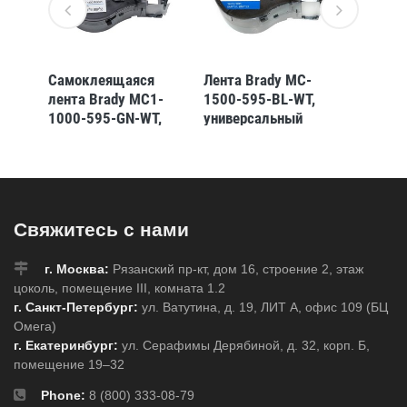
-
Самоклеящаяся
Лента Brady MC-
Самок
,
лента Brady MC1-
1500-595-BL-WT,
лента 
1000-595-GN-WT,
универсальный
1000-5
елая
универсальный
винил, печать белая
универ
1 мм
винил, печать белая
на синем, 38,1 мм *
винил,
/53)
на зелёном, 25,4 мм
7,62 м (BMP51/53)
на сине
* 7,62 м, в
7,62 м
картридже 7,62 м
7,62 м
Свяжитесь с нами
(BMP41/51/53)
(BMP41
г. Москва:
Рязанский пр-кт, дом 16, строение 2, этаж
цоколь, помещение III, комната 1.2
г. Санкт-Петербург:
ул. Ватутина, д. 19, ЛИТ А, офис 109 (БЦ
Омега)
г. Екатеринбург:
ул. Серафимы Дерябиной, д. 32, корп. Б,
помещение 19–32
Phone:
8 (800) 333-08-79