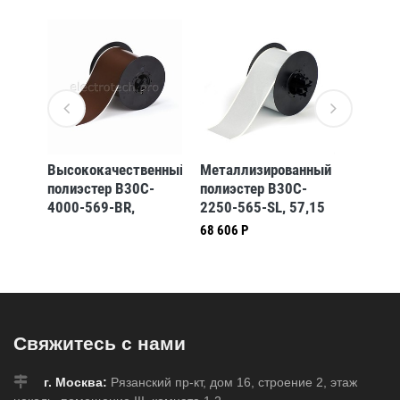
для
Высококачественный
Металлизированный
Жёлтый
три/
полиэстер B30C-
полиэстер B30C-
маркир
ения
4000-569-BR,
2250-565-SL, 57,15
снаруж
D,
коричневый, 101,6
мм * 30,48 м
B30C-4
68 606 Р
77 186 
 м
мм * 30,48 м
(BBP31/33/35/37)
101,6 
7)
(BBP31/33/35/37)
(BBP31
Свяжитесь с нами
г. Москва:
Рязанский пр-кт, дом 16, строение 2, этаж