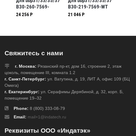
5/37
для bbp31/33/35/37
для bbp31/33/35/37
для bb
-WT
B30-260-7569-
B30-219-7569-WT
B30-21
CLP4B
24 256 Р
21 046 Р
Свяжитесь с нами
г. Москва:
Рязанский пр-кт, дом 16, строение 2, этаж
цоколь, помещение III, комната 1.2
г. Санкт-Петербург:
ул. Ватутина, д. 19, ЛИТ А, офис 109 (БЦ
Омега)
г. Екатеринбург:
ул. Серафимы Дерябиной, д. 32, корп. Б,
помещение 19–32
Phone:
8 (800) 333-08-79
Email:
mail+1@indatech.ru
Реквизиты ООО «Индатэк»