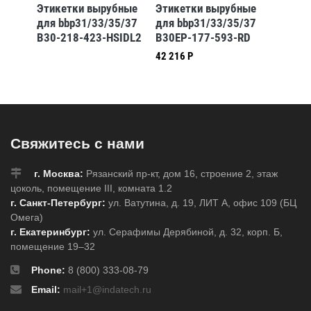
бные
Этикетки вырубные
Этикетки вырубные
Этикет
5/37
для bbp31/33/35/37
для bbp31/33/35/37
для bb
B30-218-423-HSIDL2
B30EP-177-593-RD
B30-26
42 216 Р
59 081 
Свяжитесь с нами
г. Москва:
Рязанский пр-кт, дом 16, строение 2, этаж
цоколь, помещение III, комната 1.2
г. Санкт-Петербург:
ул. Ватутина, д. 19, ЛИТ А, офис 109 (БЦ
Омега)
г. Екатеринбург:
ул. Серафимы Дерябиной, д. 32, корп. Б,
помещение 19–32
Phone:
8 (800) 333-08-79
Email:
mail+1@indatech.ru