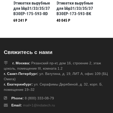
бные
Этикетки вырубные
Этикетки вырубные
Этикет
5/37
для bbp31/33/35/37
для bbp31/33/35/37
для bb
-BK
B30EP-175-593-RD
B30EP-173-593-BK
B30EP-
69 241 Р
40 045 Р
32 707 
Свяжитесь с нами
г. Москва:
Рязанский пр-кт, дом 16, строение 2, этаж
цоколь, помещение III, комната 1.2
г. Санкт-Петербург:
ул. Ватутина, д. 19, ЛИТ А, офис 109 (БЦ
Омега)
г. Екатеринбург:
ул. Серафимы Дерябиной, д. 32, корп. Б,
помещение 19–32
Phone:
8 (800) 333-08-79
Email:
mail+1@indatech.ru