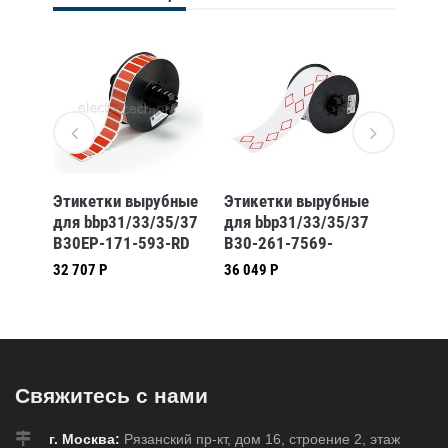
бные
Этикетки вырубные
Этикетки вырубные
Этикет
5/37
для bbp31/33/35/37
для bbp31/33/35/37
для bb
CLP1
B30EP-171-593-RD
B30-261-7569-
B30-21
CLP4A
32 707 Р
36 049 Р
Свяжитесь с нами
г. Москва:
Рязанский пр-кт, дом 16, строение 2, этаж