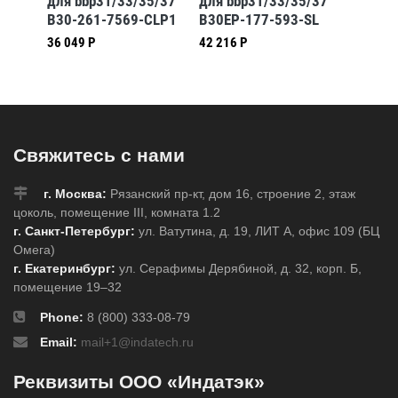
5/37
для bbp31/33/35/37
для bbp31/33/35/37
для bb
-GN
B30-261-7569-CLP1
B30EP-177-593-SL
B30-26
36 049 Р
42 216 Р
24 256 
Свяжитесь с нами
г. Москва:
Рязанский пр-кт, дом 16, строение 2, этаж
цоколь, помещение III, комната 1.2
г. Санкт-Петербург:
ул. Ватутина, д. 19, ЛИТ А, офис 109 (БЦ
Омега)
г. Екатеринбург:
ул. Серафимы Дерябиной, д. 32, корп. Б,
помещение 19–32
Phone:
8 (800) 333-08-79
Email:
mail+1@indatech.ru
Реквизиты ООО «Индатэк»