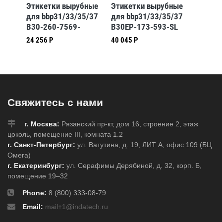
бные
Этикетки вырубные
Этикетки вырубные
Этикет
5/37
для bbp31/33/35/37
для bbp31/33/35/37
для bb
-YL
B30-260-7569-
B30EP-173-593-SL
B30-26
CLP3B
CLP3B
24 256 Р
40 045 Р
36 049 
Свяжитесь с нами
г. Москва:
Рязанский пр-кт, дом 16, строение 2, этаж
цоколь, помещение III, комната 1.2
г. Санкт-Петербург:
ул. Ватутина, д. 19, ЛИТ А, офис 109 (БЦ
Омега)
г. Екатеринбург:
ул. Серафимы Дерябиной, д. 32, корп. Б,
помещение 19–32
Phone:
8 (800) 333-08-79
Email:
mail+1@indatech.ru