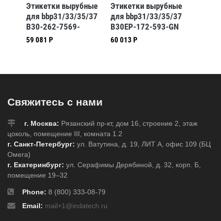
бные
Этикетки вырубные
Этикетки вырубные
Этикет
5/37
для bbp31/33/35/37
для bbp31/33/35/37
для bb
B30-262-7569-
B30EP-172-593-GN
B30-13
CLP4A
59 081 Р
60 013 Р
52 623 
Свяжитесь с нами
г. Москва:
Рязанский пр-кт, дом 16, строение 2, этаж
цоколь, помещение III, комната 1.2
г. Санкт-Петербург:
ул. Ватутина, д. 19, ЛИТ А, офис 109 (БЦ
Омега)
г. Екатеринбург:
ул. Серафимы Дерябиной, д. 32, корп. Б,
помещение 19–32
Phone:
8 (800) 333-08-79
Email:
mail+1@indatech.ru