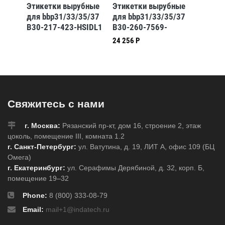
бные
Этикетки вырубные
Этикетки вырубные
Этикет
5/37
для bbp31/33/35/37
для bbp31/33/35/37
для bb
B30-217-423-HSIDL1
B30-260-7569-
B30EP-
CLP4B
24 256 Р
82 817 
Свяжитесь с нами
г. Москва:
Рязанский пр-кт, дом 16, строение 2, этаж
цоколь, помещение III, комната 1.2
г. Санкт-Петербург:
ул. Ватутина, д. 19, ЛИТ А, офис 109 (БЦ
Омега)
г. Екатеринбург:
ул. Серафимы Дерябиной, д. 32, корп. Б,
помещение 19–32
Phone:
8 (800) 333-08-79
Email:
mail+1@indatech.ru