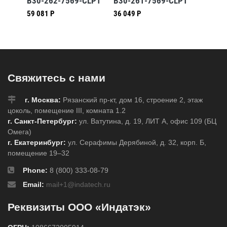
-YL
B30-262-7569-CLP1
B30-261-7569-CLP1
B30-22
59 081 Р
36 049 Р
59 068 
Свяжитесь с нами
г. Москва:
Рязанский пр-кт, дом 16, строение 2, этаж
цоколь, помещение III, комната 1.2
г. Санкт-Петербург:
ул. Ватутина, д. 19, ЛИТ А, офис 109 (БЦ
Омега)
г. Екатеринбург:
ул. Серафимы Дерябиной, д. 32, корп. Б,
помещение 19–32
Phone:
8 (800) 333-08-79
Email:
mail+1@indatech.ru
Реквизиты ООО «Индатэк»