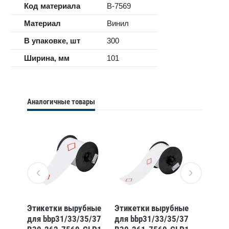
Код материала
B-7569
Материал
Винил
В упаковке, шт
300
Ширина, мм
101
Аналогичные товары
бные
Этикетки вырубные
Этикетки вырубные
Этикет
5/37
для bbp31/33/35/37
для bbp31/33/35/37
для bb