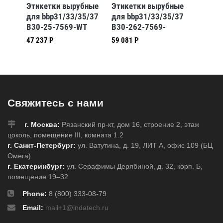
бные
Этикетки вырубные
Этикетки вырубные
Этикет
5/37
для bbp31/33/35/37
для bbp31/33/35/37
для bb
CLP2
B30-25-7569-WT
B30-262-7569-
B30EP-
CLP4A
47 237 Р
59 081 Р
42 216 
Свяжитесь с нами
г. Москва:
Рязанский пр-кт, дом 16, строение 2, этаж
цоколь, помещение III, комната 1.2
г. Санкт-Петербург:
ул. Ватутина, д. 19, ЛИТ А, офис 109 (БЦ
Омега)
г. Екатеринбург:
ул. Серафимы Дерябиной, д. 32, корп. Б,
помещение 19–32
Phone:
8 (800) 333-08-79
Email:
mail+1@indatech.ru