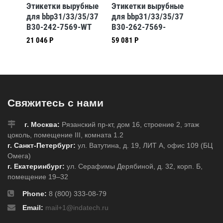
бные
Этикетки вырубные
Этикетки вырубные
Этикет
5/37
для bbp31/33/35/37
для bbp31/33/35/37
для bb
IDL1
B30-242-7569-WT
B30-262-7569-
B30-26
CLP3B
CLP4A
21 046 Р
59 081 Р
36 049 
Свяжитесь с нами
г. Москва:
Рязанский пр-кт, дом 16, строение 2, этаж
цоколь, помещение III, комната 1.2
г. Санкт-Петербург:
ул. Ватутина, д. 19, ЛИТ А, офис 109 (БЦ
Омега)
г. Екатеринбург:
ул. Серафимы Дерябиной, д. 32, корп. Б,
помещение 19–32
Phone:
8 (800) 333-08-79
Email:
mail+1@indatech.ru