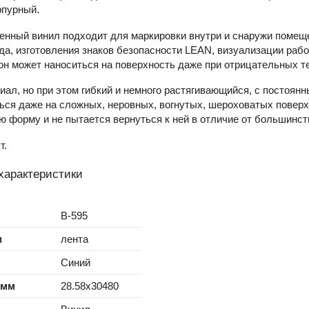
рпурный.
енный винил подходит для маркировки внутри и снаружи помеще
да, изготовления знаков безопасности LEAN, визуализации рабо
он может наноситься на поверхность даже при отрицательных те
ал, но при этом гибкий и немного растягивающийся, с постоян
ся даже на сложных, неровных, вогнутых, шероховатых поверх
 форму и не пытается вернуться к ней в отличие от большинст
т.
характеристики
B-595
м
лента
Синий
 мм
28.58x30480