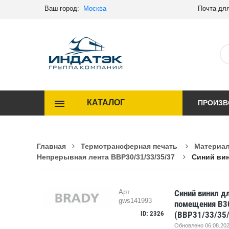
Ваш город:
Москва
Почта для
КАТАЛОГ
ПРОИЗВ
Главная
Термотрансферная печать
Материал
Непрерывная лента BBP30/31/33/35/37
Синий вин
Синий винил д
Арт.
gws141993
помещения B30
ID: 2326
(BBP31/33/35/
Обновлено 06.08.202