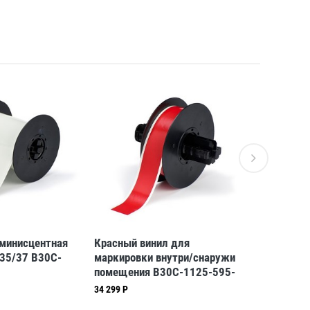
минисцентная
Красный винил для
Жёлтый в
/35/37 B30C-
маркировки внутри/снаружи
7569-YL, 
помещения B30C-1125-595-
(BBP31/3
RD, 28,58 мм * 30,48 м
34 299 Р
31 488 Р
(BBP31/33/35/37)