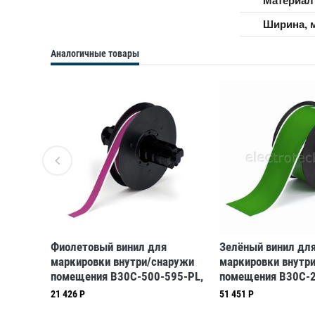
Материал
Ширина, 
Аналогичные товары
50-
Фиолетовый винил для
Зелёный винил дл
маркировки внутри/снаружи
маркировки внутр
помещения B30C-500-595-PL,
помещения B30C-2
12,7 мм * 30,48 м
GN, 57,15 мм * 30,
21 426 Р
51 451 Р
(BBP31/33/35/37)
(BBP31/33/35/37)