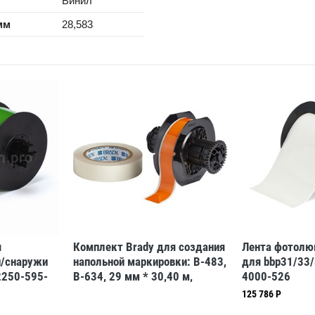
Винил
мм
28,583
я
Комплект Brady для создания
Лента фотолю
и/снаружи
напольной маркировки: B-483,
для bbp31/33
250-595-
B-634, 29 мм * 30,40 м,
4000-526
48 м
оранжевый (BBP35/37)
125 786 Р