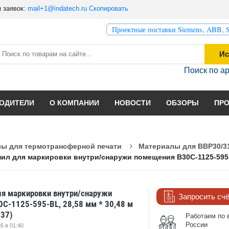
 заявок:
mail+1@indatech.ru
Скопировать
Проектные поставки Siemens, ABB, S
Ис
Поиск по а
ОДИТЕЛИ
О КОМПАНИИ
НОВОСТИ
ОБЗОРЫ
ПР
ы для термотрансферной печати
Материалы для BBP30/31
ил для маркировки внутри/снаружи помещения B30C-1125-595-BL
ля маркировки внутри/снаружи
Запросить сч
C-1125-595-BL, 28,58 мм * 30,48 м
37)
Работаем по 
России
6 в 01:40