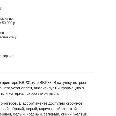
ДС
тавка по
 50 000 р.
 на
точняйте у
й сервис
а принтере BBP31 или BBP33. В катушку встроен
 в него установлен, анализирует информацию о
 или материал скоро закончатся.
ринтеров. В ассортименте доступно огромное
евый, чёрный, серый, коричневый, золотой,
ёрный, белый, красный, зелёный, синий, жёлтый,