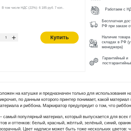
В том числе НДС (22%): 6 185 руб. 7 коп..
Работаем с Н
Бесплатная дос
РФ при заказе от
-
+
Купить
Наличие товара
складах в РФ (у
менеджера)
Гарантийный и
постгарантийны
ложен на катушке и предназначен только для использования н
крочип, по данным которого принтер понимает, какой материал
атериала и риббона. Маркиратор предупредит о том, что риббон
 самый популярный материал, который выпускается для всех п
тов и оттенков: белый, красный, жёлтый, зелёный, синий, оранж
озрачный. Цвет надписи может быть тоже нескольких цветов: ч