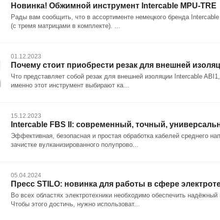
Новинка! Обжимной инструмент Intercable MPU-TRE
Рады вам сообщить, что в ассортименте немецкого бренда Intercab
(с тремя матрицами в комплекте). ...
01.12.2023
Почему стоит приобрести резак для внешней изоляц
Что представляет собой резак для внешней изоляции Intercable ABI1
именно этот инструмент выбирают ка...
15.12.2023
Intercable FBS II: современный, точный, универсал
Эффективная, безопасная и простая обработка кабелей среднего напр
зачистке вулканизированного полупрово...
05.04.2024
Пресс STILO: новинка для работы в сфере электрот
Во всех областях электротехники необходимо обеспечить надёжный 
Чтобы этого достичь, нужно использоват...