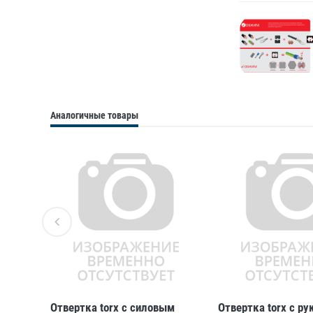
Аналогичные товары
T20
Отвертка torx с силовым
Отвертка torx с ру