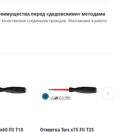
 преимущества перед «дедовскими» методами
 качественное соединение проводов. Монтажники в работе
x60 FII T10
Отвертка Torx x75 FII T25
Отвертка 