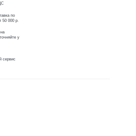
ДС
тавка по
 50 000 р.
 на
точняйте у
й сервис