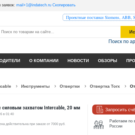
 заявок:
mail+1@indatech.ru
Скопировать
Проектные поставки Siemens, ABB, S
Ис
Поиск по а
ОДИТЕЛИ
О КОМПАНИИ
НОВОСТИ
ОБЗОРЫ
ПР
rcable
Инструменты
Отвертки
Отвертка Torx
От
с силовым захватом Intercable, 20 мм
Запросить сч
6 в 01:40
Работаем по 
ена действительна при заказе от 7000 руб.
России