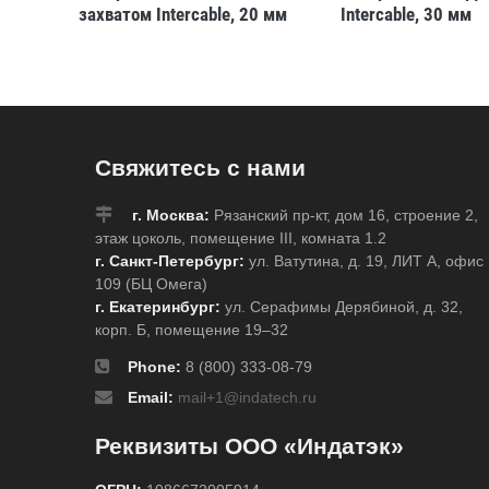
захватом Intercable, 20 мм
Intercable, 30 мм
Свяжитесь с нами
г. Москва:
Рязанский пр-кт, дом 16, строение 2,
этаж цоколь, помещение III, комната 1.2
г. Санкт-Петербург:
ул. Ватутина, д. 19, ЛИТ А, офис
109 (БЦ Омега)
г. Екатеринбург:
ул. Серафимы Дерябиной, д. 32,
корп. Б, помещение 19–32
Phone:
8 (800) 333-08-79
Email:
mail+1@indatech.ru
Реквизиты ООО «Индатэк»