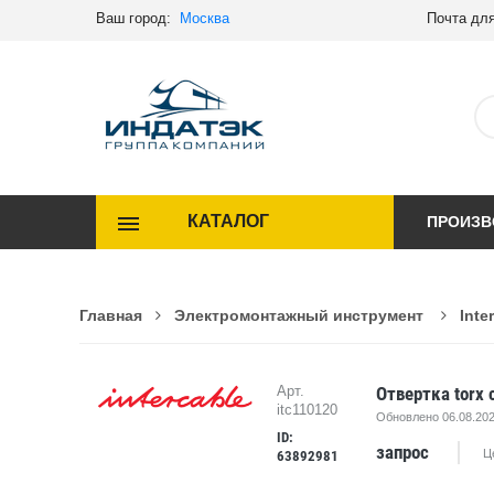
Ваш город:
Москва
Почта для
КАТАЛОГ
ПРОИЗВ
Главная
Электромонтажный инструмент
Inte
Отвертка torx 
Арт.
itc110120
Обновлено 06.08.202
ID:
запрос
Ц
63892981