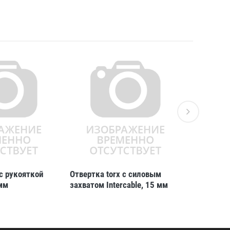
 с рукояткой
Отвертка torx с силовым
Отвертка 
 мм
захватом Intercable, 15 мм
захватом 