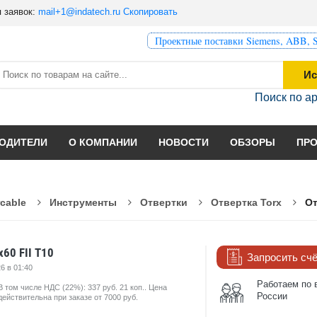
 заявок:
mail+1@indatech.ru
Скопировать
Проектные поставки Siemens, ABB, S
Ис
Поиск по а
ОДИТЕЛИ
О КОМПАНИИ
НОВОСТИ
ОБЗОРЫ
ПР
rcable
Инструменты
Отвертки
Отвертка Torx
От
x60 FII T10
Запросить сч
6 в 01:40
Работаем по 
В том числе НДС (22%): 337 руб. 21 коп.. Цена
России
действительна при заказе от 7000 руб.