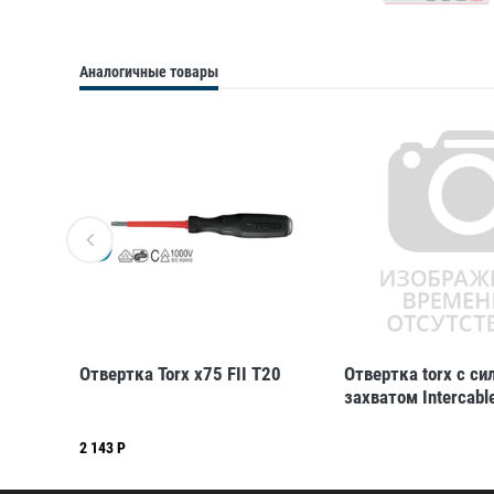
Аналогичные товары
кой
Отвертка Torx x75 FII T20
Отвертка torx с с
захватом Intercabl
2 143 Р