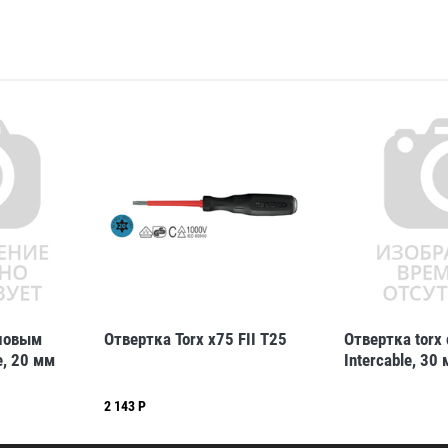
иловым
Отвертка Torx x75 FII T25
Отвертка torx
e, 20 мм
Intercable, 30
2 143 Р