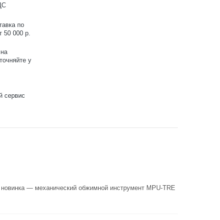
ДС
тавка по
 50 000 р.
 на
точняйте у
й сервис
le новинка — механический обжимной инструмент MPU-TRE