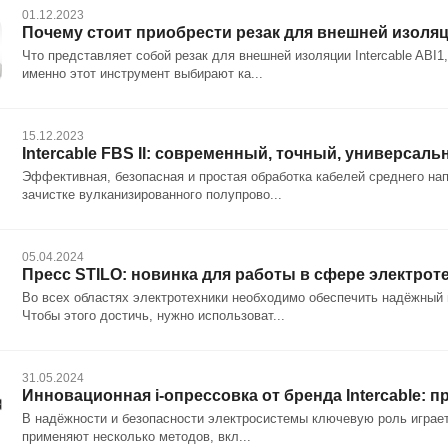
01.12.2023
Почему стоит приобрести резак для внешней изоляц
Что представляет собой резак для внешней изоляции Intercable ABI1
именно этот инструмент выбирают ка...
15.12.2023
Intercable FBS II: современный, точный, универсал
Эффективная, безопасная и простая обработка кабелей среднего напр
зачистке вулканизированного полупрово...
05.04.2024
Пресс STILO: новинка для работы в сфере электрот
Во всех областях электротехники необходимо обеспечить надёжный 
Чтобы этого достичь, нужно использоват...
31.05.2024
Инновационная i-опрессовка от бренда Intercable:
В надёжности и безопасности электросистемы ключевую роль играет
применяют несколько методов, вкл...