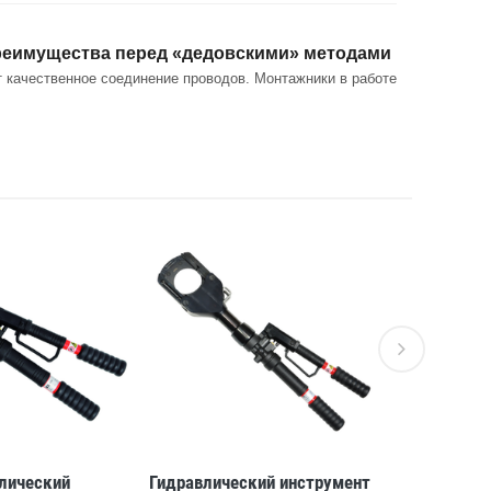
 преимущества перед «дедовскими» методами
 качественное соединение проводов. Монтажники в работе
лический
Гидравлический инструмент
Гидравли