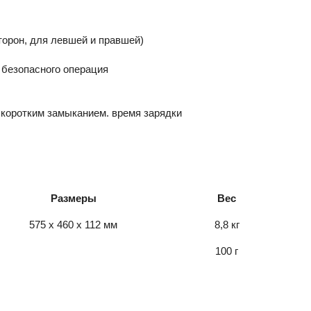
торон, для левшей и правшей)
 безопасного операция
коротким замыканием. время зарядки
Размеры
Вес
575 х 460 х 112 мм
8,8 кг
100 г