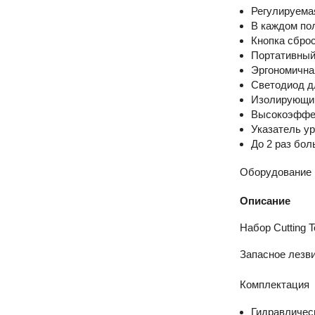
Регулируема
В каждом по
Кнопка сброс
Портативный
Эргономичная
Светодиод д
Изолирующий
Высокоэффек
Указатель у
До 2 раз бо
Оборудование
Описание
Набор Cutting T
Запасное лезв
Комплектация
Гидравличес