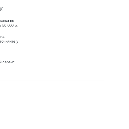
ДС
тавка по
 50 000 р.
 на
точняйте у
й сервис