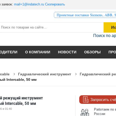
 заявок:
mail+1@indatech.ru
Скопировать
Проектные поставки Siemens, ABB, S
Ис
Поиск по а
ОДИТЕЛИ
О КОМПАНИИ
НОВОСТИ
ОБЗОРЫ
ПР
rcable
Гидравлический инструмент
Гидравлический р
 Intercable, 50 мм
ий режущий инструмент
Запросить сч
й Intercable, 50 мм
6 в 01:40
Работаем по 
России