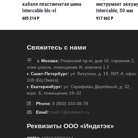
льсов
кабеля пластинчатая шина
инструмент аккум
Intercable bls-sl
Intercable, 50 мм
605 214 Р
917 662 Р
Свяжитесь с нами
г. Москва:
Рязанский пр-кт, дом 16, строение 2,
этаж цоколь, помещение III, комната 1.2
г. Санкт-Петербург:
ул. Ватутина, д. 19, ЛИТ А, офис
109 (БЦ Омега)
г. Екатеринбург:
ул. Серафимы Дерябиной, д. 32,
корп. Б, помещение 19–32
Phone:
8 (800) 333-08-79
Email:
mail+1@indatech.ru
Реквизиты ООО «Индатэк»