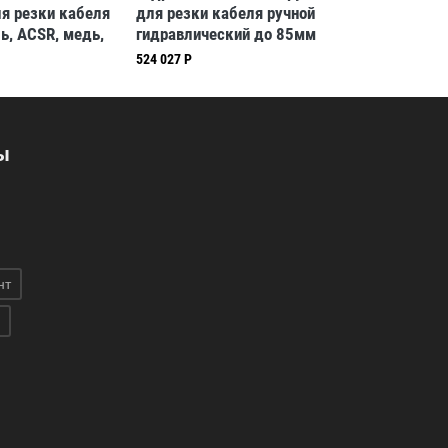
я резки кабеля
для резки кабеля ручной
инструме
ь, ACSR, медь,
гидравлический до 85мм
аккумуля
кейсом
Intercable медь,алюминий,с
Intercabl
524 027 Р
чемоданом, 85 мм
кейсом, 
ы
нт