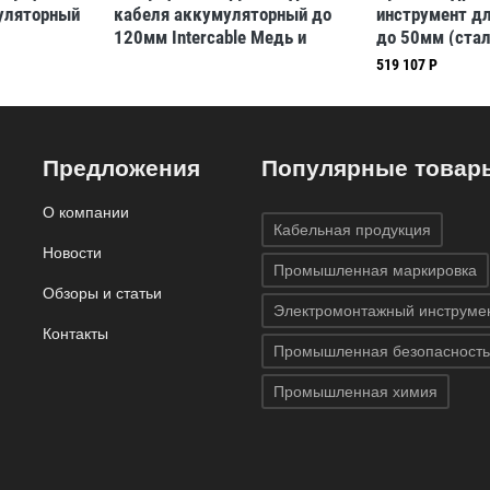
уляторный
кабеля аккумуляторный до
инструмент дл
120мм Intercable Медь и
до 50мм (стал
алюминий,с кейсом,
алюминий), с 
519 107 Р
Алюминий, 120 мм
Предложения
Популярные товар
О компании
Кабельная продукция
Новости
Промышленная маркировка
Обзоры и статьи
Электромонтажный инструме
Контакты
Промышленная безопасность
Промышленная химия