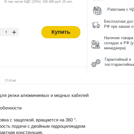
В том числе НДС (22%): 165 480 руб. 15 коп..
Работаем с Н
Бесплатная дос
-
РФ при заказе от
+
Купить
Наличие товара
складах в РФ (у
менеджера)
Гарантийный и
постгарантийны
Статьи
для резки алюминиевых и медных кабелей
собенности
вка с защелкой, вращается на 360 °.
рость подачи с двойным гидроцилиндром
пактная конструкция.