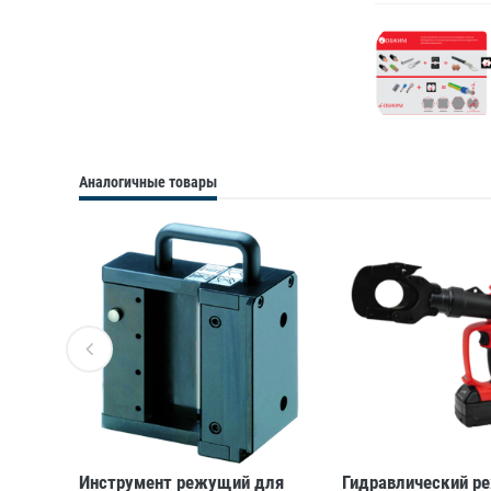
Аналогичные товары
для
Инструмент режущий для
Гидравлический р