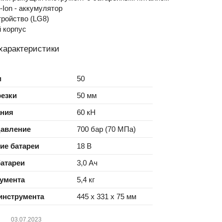
i-Ion - аккумулятор
тройство (LG8)
 корпус
характеристики
м
50
резки
50 мм
ания
60 кН
давление
700 бар (70 МПа)
ие батареи
18 В
атареи
3,0 Ач
умента
5,4 кг
инструмента
445 х 331 х 75 мм
03.07.2023