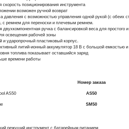
я скорость позиционирования инструмента
ложении возможен ручной возврат
а давления с возможностью управления одной рукой (с обеих с
, с ремнем для переноски и плечевым ремнем.
 двухкомпонентная ручка с балансировкой веса для простого и
ля освещения рабочей зоны
 и ударопрочный пластиковый корпус.
тивный литий-ионный аккумулятор 18 В с большой емкостью и 
ровня топлива показывает оставшийся заряд
льше времени работы
Номер заказа
ool AS50
AS50
ие
SM50
кий режущий инструмент с батарейным питанием