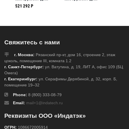
й до
резки кабеля до
кабеля
аккуму
521 292 Р
e
50мм (сталь, ACSR,
аккумуляторный до
65мм In
й,с
медь, алюминий), с
85мм Intercable
Медь и
ий,
кейсом
Медь и алюминий,с
кейсом
кейсом, Алюминий,
65 мм
85 мм
Свяжитесь с нами
г. Москва:
Рязанский пр-кт, дом 16, строение 2, этаж
цоколь, помещение III, комната 1.2
г. Санкт-Петербург:
ул. Ватутина, д. 19, ЛИТ А, офис 109 (БЦ
Омега)
г. Екатеринбург:
ул. Серафимы Дерябиной, д. 32, корп. Б,
помещение 19–32
Phone:
8 (800) 333-08-79
Email:
mail+1@indatech.ru
Реквизиты ООО «Индатэк»
ОГРН:
1086672005914