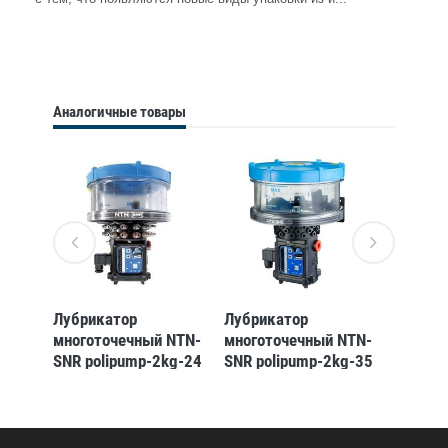
Аналогичные товары
Лубрикатор
Лубрикатор
Лубрик
NTN-
многоточечный NTN-
многоточечный NTN-
многот
g-35
SNR polipump-2kg-24
SNR polipump-2kg-35
SNR po
pum-24vdc-
pum-12vdc-
pum-12
ind._0888274
nrun_0888278
ind._0
2)
(3413521311529)
(3413521311499)
(34135