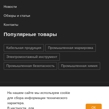
Новости
Обзоры и статьи
Контакты
Популярные товары
Кабельная продукция
Промышленная маркировка
Электромонтажный инструмент
Промышленная безопасность
Промышленная химия
На нашем сайте мы используем cookie
Все права защищены © 2020
ГК «Индатэк»
Все права
для сбора информации технического
защищены.
Использование материалов с сайта запрещено.
характера.
Данный сайт не является публичной офертой, определяемой
ОК
В частности, для