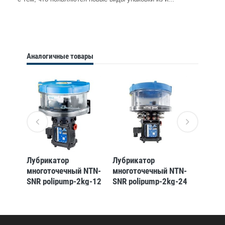
Аналогичные товары
Лубрикатор
Лубрикатор
Лубрик
NTN-
многоточечный NTN-
многоточечный NTN-
многот
g-12
SNR polipump-2kg-12
SNR polipump-2kg-24
SNR po
pum-24vdc-
pum-12vdc-
pum-24
ind._0888273
ind._0888271
nrun_0
0)
(3413521311567)
(3413521311543)
(34135