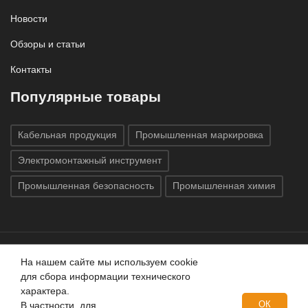
Новости
Обзоры и статьи
Контакты
Популярные товары
Кабельная продукция
Промышленная маркировка
Электромонтажный инструмент
Промышленная безопасность
Промышленная химия
На нашем сайте мы используем cookie
Все права защищены © 2020
ГК «Индатэк»
Все права
для сбора информации технического
защищены.
Использование материалов с сайта запрещено.
характера.
Данный сайт не является публичной офертой, определяемой
ОК
В частности, для