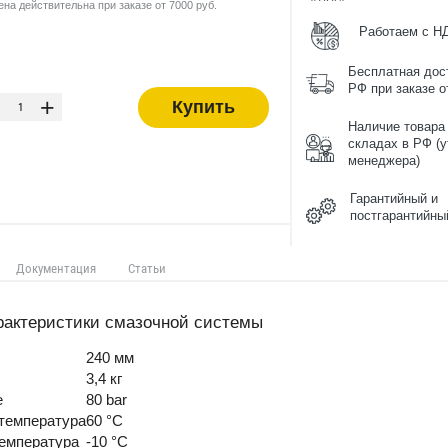
ена действительна при заказе от 7000 руб.
Работаем с Н
Бесплатная дос
-
РФ при заказе от
+
Купить
Наличие товара
складах в РФ (у
менеджера)
Гарантийный и
постгарантийны
Документация
Статьи
рактеристики смазочной системы
240 мм
3,4 кг
е
80 bar
 температура
60 °C
температура
-10 °C