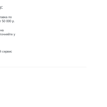
ДС
тавка по
 50 000 р.
 на
точняйте у
й сервис