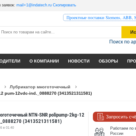
 заявок:
mail+1@indatech.ru
Скопировать
Проектные поставки Siemens, ABB, S
Ис
Поиск по а
ОДИТЕЛИ
О КОМПАНИИ
НОВОСТИ
ОБЗОРЫ
ПР
Лубрикатор многоточечный
 pum-12vdc-ind._0888270 (3413521311581)
оготочечный NTN-SNR polipump-2kg-12
Запросить сч
._0888270 (3413521311581)
6 в 01:40
Работаем по 
России