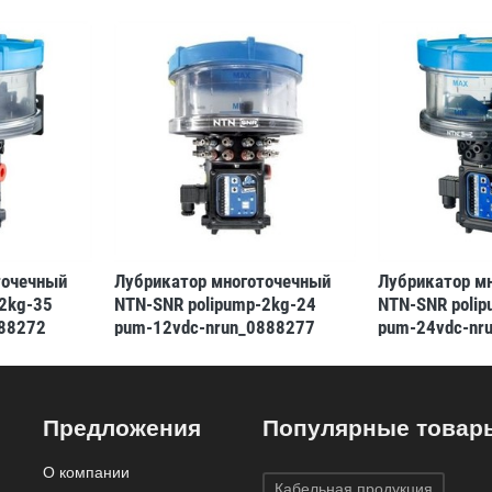
точечный
Лубрикатор многоточечный
Лубрикатор м
2kg-35
NTN-SNR polipump-2kg-24
NTN-SNR poli
888272
pum-12vdc-nrun_0888277
pum-24vdc-nr
(3413521311536)
(34135213114
Предложения
Популярные товар
О компании
Кабельная продукция