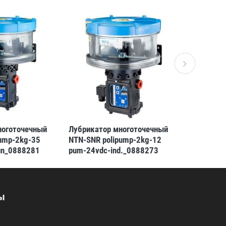
ноготочечный
Лубрикатор многоточечный
Лубрикат
pump-2kg-35
NTN-SNR polipump-2kg-12
NTN-SNR p
un_0888281
pum-24vdc-ind._0888273
pum-12vd
75)
(3413521311567)
(3413521
ы