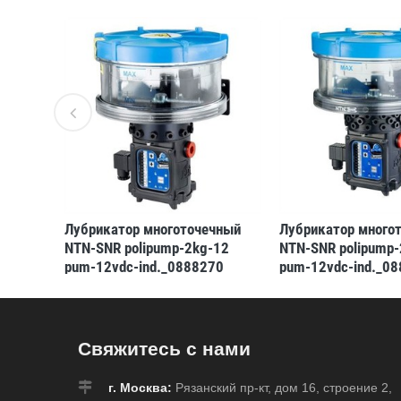
чный
Лубрикатор многоточечный
Лубрикатор много
24
NTN-SNR polipump-2kg-12
NTN-SNR polipump-
74
pum-12vdc-ind._0888270
pum-12vdc-ind._0
(3413521311581)
(3413521311505)
Свяжитесь с нами
г. Москва:
Рязанский пр-кт, дом 16, строение 2,