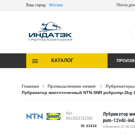
Ваш город:
Москва
Почта для
КАТАЛОГ
ПРОИЗВ
Главная
Промышленная химия
Лубрикаторы
Лубрикатор многоточечный NTN-SNR polipump-2kg-12
Лубрикатор мн
Арт.
3413521311581
pum-12vdc-ind
ID: 63434
Обновлено 07.08.202