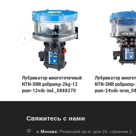
чный
Лубрикатор многоточечный
Лубрикатор много
24
NTN-SNR polipump-2kg-12
NTN-SNR polipump-
71
pum-12vdc-ind._0888270
pum-24vdc-nrun_0
(3413521311581)
(3413521311512)
Свяжитесь с нами
г. Москва:
Рязанский пр-кт, дом 16, строение 2,