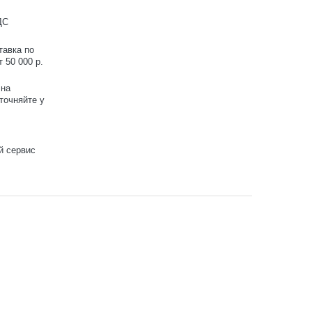
ДС
тавка по
 50 000 р.
 на
точняйте у
й сервис