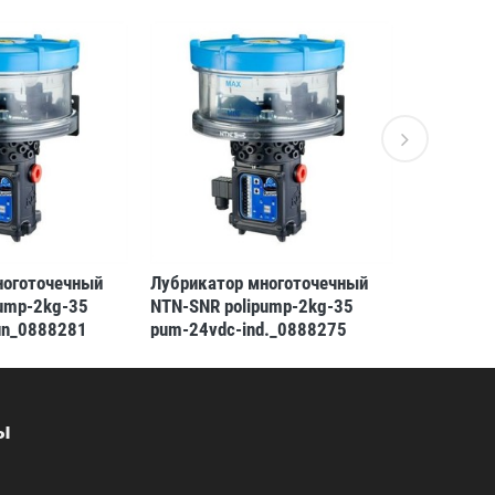
ноготочечный
Лубрикатор многоточечный
Лубрикат
pump-2kg-35
NTN-SNR polipump-2kg-35
NTN-SNR p
un_0888281
pum-24vdc-ind._0888275
pum-12vd
75)
(3413521311482)
(3413521
ы