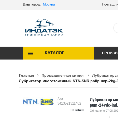
Ваш город:
Москва
Почта для
КАТАЛОГ
ПРОИЗВ
Главная
Промышленная химия
Лубрикаторы
Лубрикатор многоточечный NTN-SNR polipump-2kg-35
Лубрикатор мн
Арт.
3413521311482
pum-24vdc-ind
ID: 63430
Обновлено 07.08.202