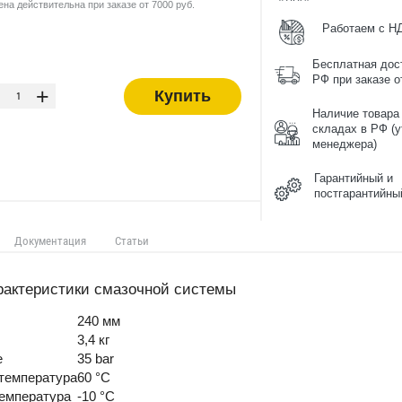
ена действительна при заказе от 7000 руб.
Работаем с Н
Бесплатная дос
-
РФ при заказе от
+
Купить
Наличие товара
складах в РФ (у
менеджера)
Гарантийный и
постгарантийны
Документация
Статьи
рактеристики смазочной системы
240 мм
3,4 кг
е
35 bar
 температура
60 °C
температура
-10 °C