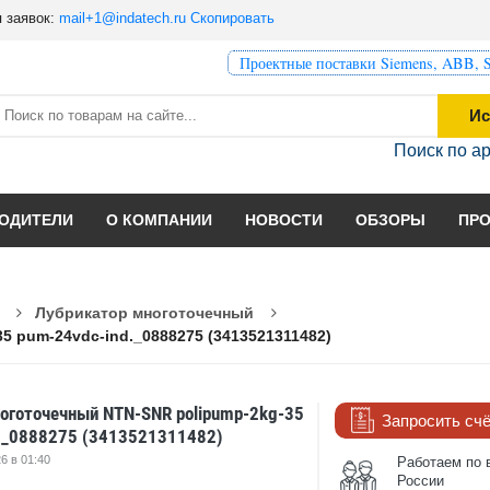
 заявок:
mail+1@indatech.ru
Скопировать
Проектные поставки Siemens, ABB, S
Ис
Поиск по а
ОДИТЕЛИ
О КОМПАНИИ
НОВОСТИ
ОБЗОРЫ
ПР
Лубрикатор многоточечный
 pum-24vdc-ind._0888275 (3413521311482)
оготочечный NTN-SNR polipump-2kg-35
Запросить сч
._0888275 (3413521311482)
6 в 01:40
Работаем по 
России