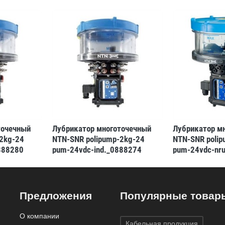
точечный
Лубрикатор многоточечный
Лубрикатор м
2kg-24
NTN-SNR polipump-2kg-24
NTN-SNR poli
888280
pum-24vdc-ind._0888274
pum-24vdc-nr
(3413521311529)
(34135213114
Предложения
Популярные товар
О компании
Кабельная продукция