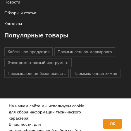
Новости
Обзоры и статьи
Контакты
Популярные товары
Кабельная продукция
Промышленная маркировка
Электромонтажный инструмент
Промышленная безопасность
Промышленная химия
На нашем сайте мы используем cookie
Все права защищены © 2020
ГК «Индатэк»
Все права
для сбора информации технического
защищены.
Использование материалов с сайта запрещено.
характера.
Данный сайт не является публичной офертой, определяемой
ОК
В частности, для
положениями статей 437 (2) ГК РФ.
персонифицированной работы сайта