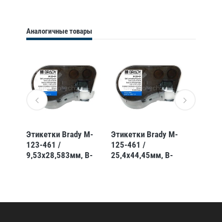
Аналогичные товары
 M-
Этикетки Brady M-
Этикетки Brady M-
Этикет
123-461 /
125-461 /
51-427
-
9,53x28,583мм, B-
25,4x44,45мм, B-
25,4x6
461
461