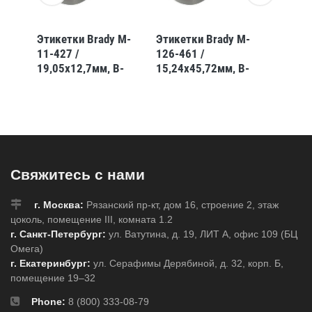
 M-
Этикетки Brady M-
Этикетки Brady M-
Этикет
11-427 /
126-461 /
91-427
-
19,05x12,7мм, B-
15,24x45,72мм, B-
25,4x3
427
461
Свяжитесь с нами
г. Москва:
Рязанский пр-кт, дом 16, строение 2, этаж
цоколь, помещение III, комната 1.2
г. Санкт-Петербург:
ул. Ватутина, д. 19, ЛИТ А, офис 109 (БЦ
Омега)
г. Екатеринбург:
ул. Серафимы Дерябиной, д. 32, корп. Б,
помещение 19–32
Phone:
8 (800) 333-08-79