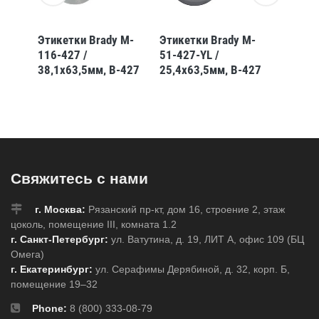
 M-
Этикетки Brady M-
Этикетки Brady M-
Этикет
116-427 /
51-427-YL /
90-427
-
38,1x63,5мм, B-427
25,4x63,5мм, B-427
19,05x
427
Свяжитесь с нами
г. Москва:
Рязанский пр-кт, дом 16, строение 2, этаж
цоколь, помещение III, комната 1.2
г. Санкт-Петербург:
ул. Ватутина, д. 19, ЛИТ А, офис 109 (БЦ
Омега)
г. Екатеринбург:
ул. Серафимы Дерябиной, д. 32, корп. Б,
помещение 19–32
Phone:
8 (800) 333-08-79