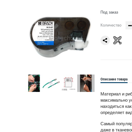
Под заказ
Количество
Описание товара
Материал и риб
максимально ус
находиться как
определяет вид
Самый популярн
даже в тканево