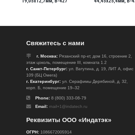
19,05x12,7мм, B-427
44,45x25,4мм, B-4
Свяжитесь с нами
г. Москва:
Рязанский пр-кт, дом 16, строение 2,
этаж цоколь, помещение III, комната 1.2
г. Санкт-Петербург:
ул. Ватутина, д. 19, ЛИТ А, офис
109 (БЦ Омега)
г. Екатеринбург:
ул. Серафимы Дерябиной, д. 32,
корп. Б, помещение 19–32
Phone:
8 (800) 333-08-79
Email:
mail+1@indatech.ru
Реквизиты ООО «Индатэк»
ОГРН:
1086672005914