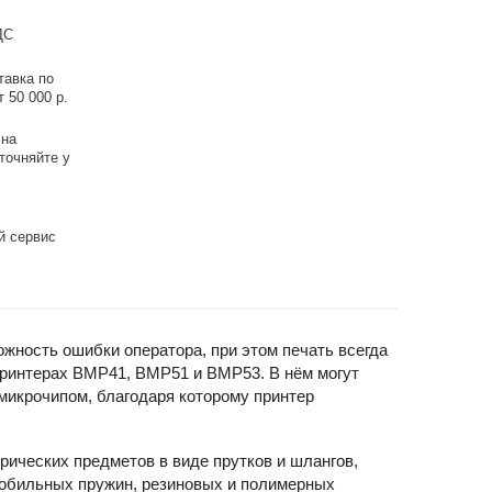
ДС
тавка по
 50 000 р.
 на
точняйте у
й сервис
жность ошибки оператора, при этом печать всегда
принтерах BMP41, BMP51 и BMP53. В нём могут
микрочипом, благодаря которому принтер
ических предметов в виде прутков и шлангов,
мобильных пружин, резиновых и полимерных