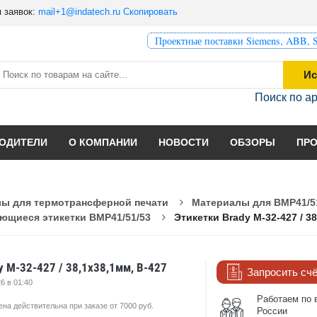
 заявок:
mail+1@indatech.ru
Скопировать
Проектные поставки Siemens, ABB, S
Ис
Поиск по а
ОДИТЕЛИ
О КОМПАНИИ
НОВОСТИ
ОБЗОРЫ
ПР
ы для термотрансферной печати
Материалы для BMP41/5
щиеся этикетки BMP41/51/53
Этикетки Brady M-32-427 / 38
y M-32-427 / 38,1x38,1мм, B-427
Запросить сч
6 в 01:40
Работаем по 
ена действительна при заказе от 7000 руб.
России