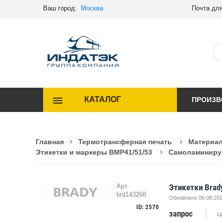
Ваш город:
Москва
Почта для
КАТАЛОГ
ПРОИЗВ
Главная
Термотрансферная печать
Материал
Этикетки и маркеры BMP41/51/53
Самоламинирую
Этикетки Brad
Арт.
brd143268
Обновлено 06.08.202
ID: 2570
запрос
Ц