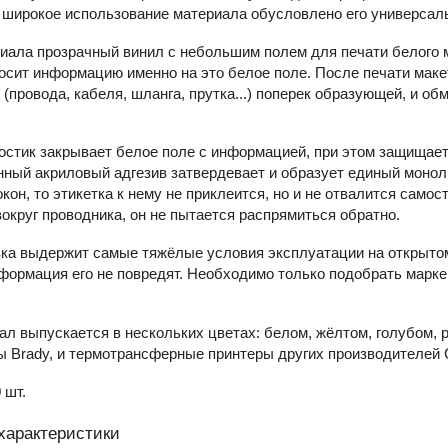
 широкое использование материала обусловлено его универсал
иала прозрачный винил с небольшим полем для печати белого м
осит информацию именно на это белое поле. После печати мак
 (провода, кабеля, шланга, прутка...) поперек образующей, и о
стик закрывает белое поле с информацией, при этом защищает 
нный акриловый адгезив затвердевает и образует единый монол
окон, то этикетка к нему не приклеится, но и не отвалится само
круг проводника, он не пытается распрямиться обратно.
ка выдержит самые тяжёлые условия эксплуатации на открытом 
формация его не повредят. Необходимо только подобрать марке
л выпускается в нескольких цветах: белом, жёлтом, голубом, 
ы Brady, и термотрансферные принтеры других производителей 
 шт.
характеристики