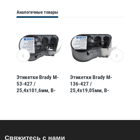
Аналогичные товары
 M-
Этикетки Brady M-
Этикетки Brady M-
Этикет
53-427 /
136-427 /
89-427
-427
25,4x101,6мм, B-
25,4x19,05мм, B-
12,7x3
427
427
Свяжитесь с нами