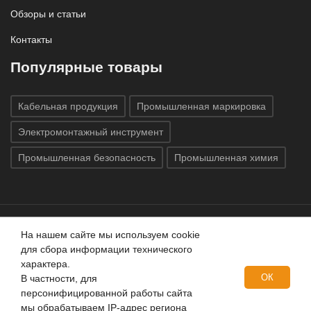
Обзоры и статьи
Контакты
Популярные товары
Кабельная продукция
Промышленная маркировка
Электромонтажный инструмент
Промышленная безопасность
Промышленная химия
На нашем сайте мы используем cookie
Все права защищены © 2020
ГК «Индатэк»
Все права
для сбора информации технического
защищены.
Использование материалов с сайта запрещено.
характера.
Данный сайт не является публичной офертой, определяемой
ОК
В частности, для
положениями статей 437 (2) ГК РФ.
персонифицированной работы сайта
мы обрабатываем IP-адрес региона