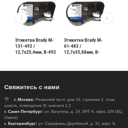
 M-
Этикетки Brady M-
Этикетки Brady M-
Этикет
131-492 /
61-483 /
500-49
-428
12,7x25,4мм, B-492
12,7x55,88мм, B-
499
483
Свяжитесь с нами
г. Москва:
Рязанский пр-кт, дом 16, строение 2, этаж
цоколь, помещение III, комната 1.2
г. Санкт-Петербург:
ул. Ватутина, д. 19, ЛИТ А, офис 109 (БЦ
Омега)
г. Екатеринбург:
ул. Серафимы Дерябиной, д. 32, корп. Б,