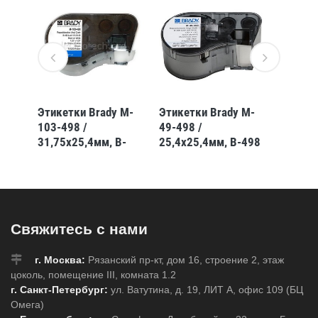
ая
Этикетки Brady M-
Этикетки Brady M-
Этикет
вка
103-498 /
49-498 /
81-488
53
31,75x25,4мм, B-
25,4x25,4мм, B-498
6,35x4
я,
498
488
Свяжитесь с нами
г. Москва:
Рязанский пр-кт, дом 16, строение 2, этаж
цоколь, помещение III, комната 1.2
г. Санкт-Петербург:
ул. Ватутина, д. 19, ЛИТ А, офис 109 (БЦ
Омега)