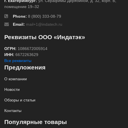
г. Екатеринбург:
ул. Серафимы Дерябиной, д. 32, корп. Б,
помещение 19–32
Phone:
8 (800) 333-08-79
Email:
mail+1@indatech.ru
Реквизиты ООО «Индатэк»
ОГРН:
1086672005914
ИНН:
6672263629
Все реквизиты
Предложения
О компании
Новости
Обзоры и статьи
Контакты
Популярные товары