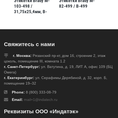
 M-
Этикетки Brady M-
Этикетки Brady M-
Этикет
B-
103-498 /
82-499 / B-499
89-422
31,75x25,4мм, B-
12,7x3
498
Свяжитесь с нами
г. Москва:
Рязанский пр-кт, дом 16, строение 2, этаж
цоколь, помещение III, комната 1.2
г. Санкт-Петербург:
ул. Ватутина, д. 19, ЛИТ А, офис 109 (БЦ
Омега)
г. Екатеринбург:
ул. Серафимы Дерябиной, д. 32, корп. Б,
помещение 19–32
Phone:
8 (800) 333-08-79
Email:
mail+1@indatech.ru
Реквизиты ООО «Индатэк»