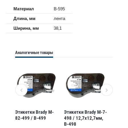
Материал
B-595
Длина, мм
лента
Ширина, мм
38,1
Аналогичные товары
 M-
Этикетки Brady M-
Этикетки Brady M-7-
Этикет
82-499 / B-499
498 / 12,7x12,7мм,
49-422
-
B-498
25,4x2