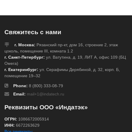
Свяжитесь с нами
г. Москва:
Рязанский пр-кт, дом 16, строение 2, этаж
цоколь, помещение III, комната 1.2
г. Санкт-Петербург:
ул. Ватутина, д. 19, ЛИТ А, офис 109 (БЦ
Омега)
г. Екатеринбург:
ул. Серафимы Дерябиной, д. 32, корп. Б,
помещение 19–32
Phone:
8 (800) 333-08-79
Email:
mail+1@indatech.ru
Реквизиты ООО «Индатэк»
ОГРН:
1086672005914
ИНН:
6672263629
Все реквизиты