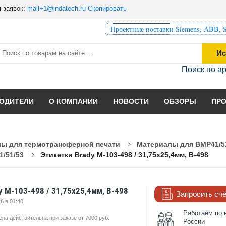
 заявок:
mail+1@indatech.ru
Скопировать
Проектные поставки Siemens, ABB, S
Ис
Поиск по а
ОДИТЕЛИ
О КОМПАНИИ
НОВОСТИ
ОБЗОРЫ
ПР
ы для термотрансферной печати
Материалы для BMP41/5
1/51/53
Этикетки Brady M-103-498 / 31,75x25,4мм, B-498
y M-103-498 / 31,75x25,4мм, B-498
Запросить сч
6 в 01:40
Работаем по 
ена действительна при заказе от 7000 руб.
России