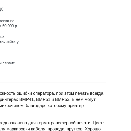
ДС
тавка по
 50 000 р.
 на
точняйте у
й сервис
жность ошибки оператора, при этом печать всегда
принтерах BMP41, BMP51 и BMP53. В нём могут
микрочипом, благодаря которому принтер
едназначена для термотрансферной печати. Цвет:
ля маркировки кабеля, провода, прутков. Хорошо