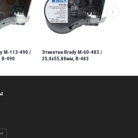
y M-113-490 /
Этикетки Brady M-60-483 /
Этикетки 
 B-490
25,4x55,88мм, B-483
44,45x25,
ы
нт