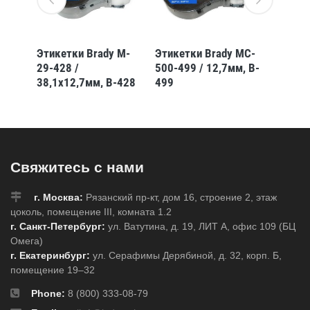
 M-
Этикетки Brady M-
Этикетки Brady MC-
Этикет
29-428 /
500-499 / 12,7мм, B-
124-49
-
38,1x12,7мм, B-428
499
12,7x4
490
Свяжитесь с нами
г. Москва:
Рязанский пр-кт, дом 16, строение 2, этаж
цоколь, помещение III, комната 1.2
г. Санкт-Петербург:
ул. Ватутина, д. 19, ЛИТ А, офис 109 (БЦ
Омега)
г. Екатеринбург:
ул. Серафимы Дерябиной, д. 32, корп. Б,
помещение 19–32
Phone:
8 (800) 333-08-79