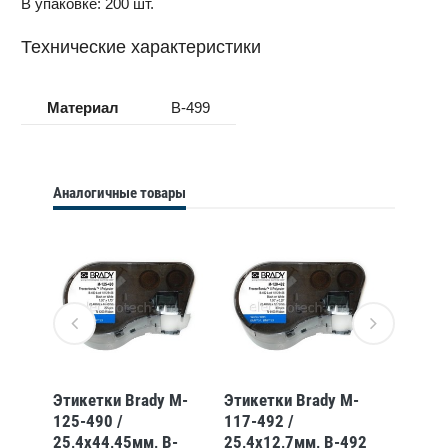
В упаковке: 200 шт.
Технические характеристики
Материал
B-499
Аналогичные товары
 M-
Этикетки Brady M-
Этикетки Brady M-
Этикет
125-490 /
117-492 /
61-483
-
25,4x44,45мм, B-
25,4x12,7мм, B-492
12,7x5