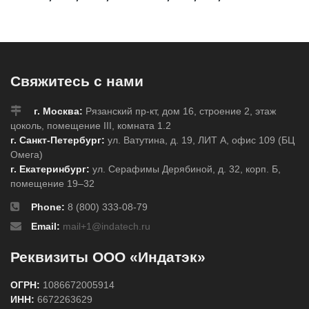
490
483
Свяжитесь с нами
г. Москва:
Рязанский пр-кт, дом 16, строение 2, этаж
цоколь, помещение III, комната 1.2
г. Санкт-Петербург:
ул. Ватутина, д. 19, ЛИТ А, офис 109 (БЦ
Омега)
г. Екатеринбург:
ул. Серафимы Дерябиной, д. 32, корп. Б,
помещение 19–32
Phone:
8 (800) 333-08-79
Email:
mail+1@indatech.ru
Реквизиты ООО «Индатэк»
ОГРН:
1086672005914
ИНН:
6672263629