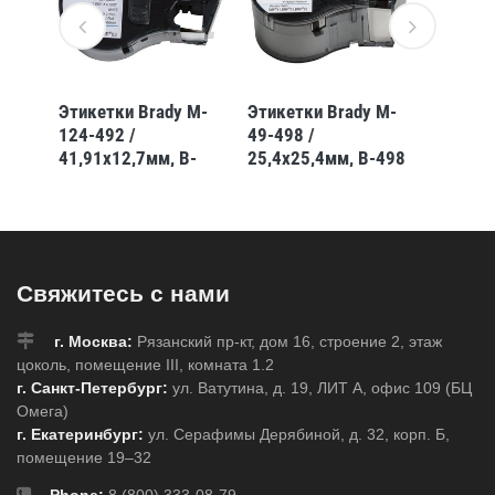
 M-
Этикетки Brady M-
Этикетки Brady M-
Этикет
124-492 /
49-498 /
61-483
-
41,91x12,7мм, B-
25,4x25,4мм, B-498
12,7x5
492
483
Свяжитесь с нами
г. Москва:
Рязанский пр-кт, дом 16, строение 2, этаж
цоколь, помещение III, комната 1.2
г. Санкт-Петербург:
ул. Ватутина, д. 19, ЛИТ А, офис 109 (БЦ
Омега)
г. Екатеринбург:
ул. Серафимы Дерябиной, д. 32, корп. Б,
помещение 19–32