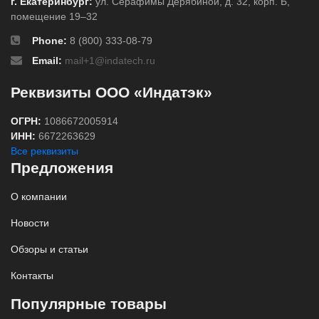
г. Екатеринбург:
ул. Серафимы Дерябиной, д. 32, корп. Б,
помещение 19–32
Phone:
8 (800) 333-08-79
Email:
mail+1@indatech.ru
Реквизиты ООО «Индатэк»
ОГРН:
1086672005914
ИНН:
6672263629
Все реквизиты
Предложения
О компании
Новости
Обзоры и статьи
Контакты
Популярные товары