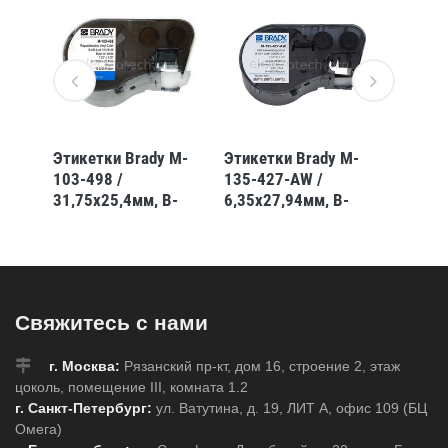
ая
Этикетки Brady M-
Этикетки Brady M-
Этикет
вка
103-498 /
135-427-AW /
83-499
,88
31,75x25,4мм, B-
6,35x27,94мм, B-
я,
498
427
Свяжитесь с нами
г. Москва:
Рязанский пр-кт, дом 16, строение 2, этаж
цоколь, помещение III, комната 1.2
г. Санкт-Петербург:
ул. Ватутина, д. 19, ЛИТ А, офис 109 (БЦ
Омега)