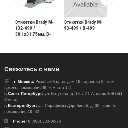
 M-
Этикетки Brady M-
Этикетки Brady M-
Полипр
132-499 /
93-499 / B-499
неклее
-498
38,1x31,75мм, B-
MC-625
499
мм * 6,
печать
(BMP41
Свяжитесь с нами
г. Москва:
Рязанский пр-кт, дом 16, строение 2, этаж
цоколь, помещение III, комната 1.2
г. Санкт-Петербург:
ул. Ватутина, д. 19, ЛИТ А, офис 109 (БЦ
Омега)
г. Екатеринбург:
ул. Серафимы Дерябиной, д. 32, корп. Б,
помещение 19–32
Phone:
8 (800) 333-08-79