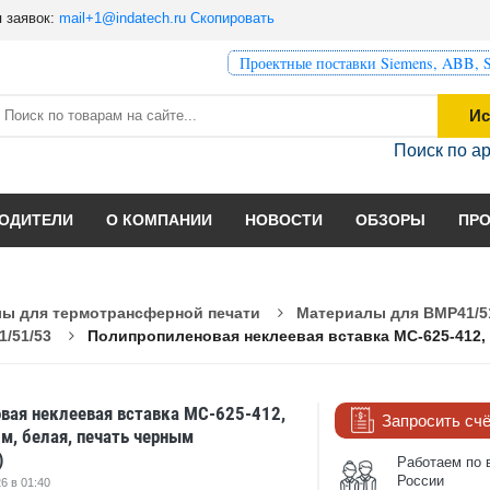
 заявок:
mail+1@indatech.ru
Скопировать
Проектные поставки Siemens, ABB, S
Ис
Поиск по а
ОДИТЕЛИ
О КОМПАНИИ
НОВОСТИ
ОБЗОРЫ
ПР
ы для термотрансферной печати
Материалы для BMP41/5
1/51/53
Полипропиленовая неклеевая вставка MC-625-412, 15
вая неклеевая вставка MC-625-412,
Запросить сч
 м, белая, печать черным
)
Работаем по 
России
6 в 01:40