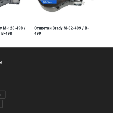
y M-128-498 /
Этикетки Brady M-82-499 / B-
Этикетки 
 B-498
499
44,45x25,
ы
нт