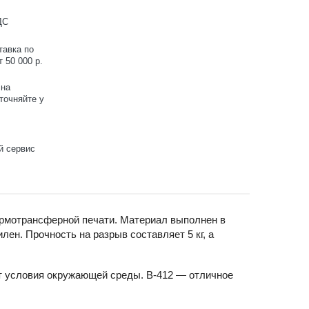
ДС
тавка по
 50 000 р.
 на
точняйте у
й сервис
ермотрансферной печати. Материал выполнен в
н. Прочность на разрыв составляет 5 кг, а
ит условия окружающей среды. B-412 — отличное