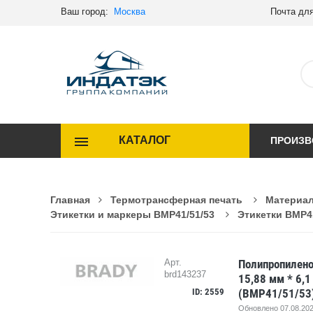
Ваш город:
Москва
Почта для
КАТАЛОГ
ПРОИЗВ
Главная
Термотрансферная печать
Материал
Этикетки и маркеры BMP41/51/53
Этикетки BMP4
Полипропилено
Арт.
brd143237
15,88 мм * 6,1
ID: 2559
(BMP41/51/53
Обновлено 07.08.202