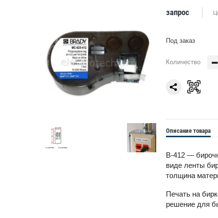
запрос
Ц
Под заказ
Количество
Описание товара
B-412 — бироч
виде ленты бир
толщина матери
Печать на бирк
решение для б