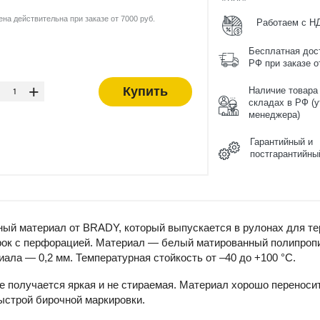
ена действительна при заказе от 7000 руб.
Работаем с Н
Бесплатная дос
РФ при заказе от
-
+
Купить
Наличие товара
складах в РФ (у
менеджера)
Гарантийный и
постгарантийны
ный материал от BRADY, который выпускается в рулонах для т
ок с перфорацией. Материал — белый матированный полипропиле
ала — 0,2 мм. Температурная стойкость от –40 до +100 °С.
е получается яркая и не стираемая. Материал хорошо перенос
ыстрой бирочной маркировки.