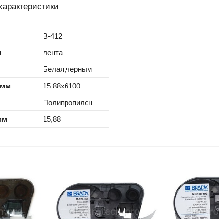
характеристики
B-412
м
лента
Белая,черным
 мм
15.88x6100
Полипропилен
мм
15,88