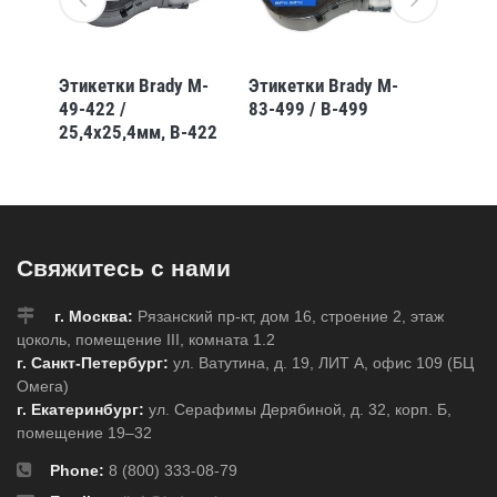
 M-
Этикетки Brady M-
Этикетки Brady M-
Этикет
49-422 /
83-499 / B-499
120-49
-
25,4x25,4мм, B-422
25,4x1
Свяжитесь с нами
г. Москва:
Рязанский пр-кт, дом 16, строение 2, этаж
цоколь, помещение III, комната 1.2
г. Санкт-Петербург:
ул. Ватутина, д. 19, ЛИТ А, офис 109 (БЦ
Омега)
г. Екатеринбург:
ул. Серафимы Дерябиной, д. 32, корп. Б,
помещение 19–32
Phone:
8 (800) 333-08-79