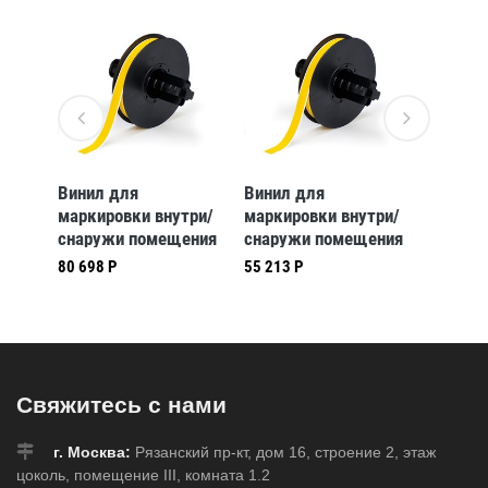
Винил для
Винил для
Винил 
три/
маркировки внутри/
маркировки внутри/
маркир
ения
снаружи помещения
снаружи помещения
снаруж
,
B30-243-595-NFPA,
B30-245-595-CB,
B30-16
80 698 Р
55 213 Р
м, в
101,6 * 158,75 мм, в
57,15 * 107,95 мм, в
101,6 *
рулоне 170 шт.
рулоне 240 шт.
рулоне
7)
(BBP31/33/35/37)
(BBP31/33/35/37)
(BBP31
Свяжитесь с нами
г. Москва:
Рязанский пр-кт, дом 16, строение 2, этаж
цоколь, помещение III, комната 1.2