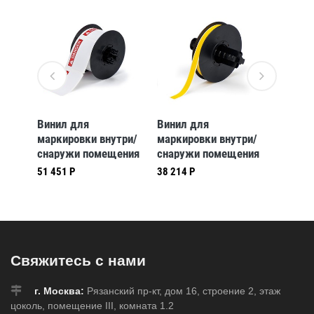
Винил для
Винил для
Винил 
три/
маркировки внутри/
маркировки внутри/
маркир
ения
снаружи помещения
снаружи помещения
снаруж
,
B30-241-595-
B30-246-595-HMIG,
B30-25
51 451 Р
38 214 Р
77 186 
, в
ANSIDA, 57,15 * 76,2
28,58 * 82,55 мм, в
101,6 *
мм, в рулоне 300 шт.
рулоне 300 шт.
рулоне
7)
(BBP31/33/35/37)
(BBP31/33/35/37)
(BBP31
Свяжитесь с нами
г. Москва:
Рязанский пр-кт, дом 16, строение 2, этаж
цоколь, помещение III, комната 1.2