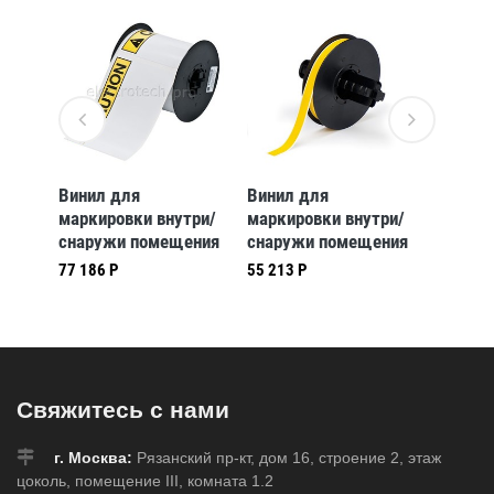
Винил для
Винил для
Винил 
три/
маркировки внутри/
маркировки внутри/
маркир
ения
снаружи помещения
снаружи помещения
снаруж
PA,
B30-25-595-ANSICA,
B30-245-595-CB,
B30-24
77 186 Р
55 213 Р
55 213 
м, в
101,6 * 152,4 мм, в
57,15 * 107,95 мм, в
57,15 *
рулоне 175 шт.
рулоне 240 шт.
рулоне
7)
(BBP31/33/35/37)
(BBP31/33/35/37)
(BBP31
Свяжитесь с нами
г. Москва:
Рязанский пр-кт, дом 16, строение 2, этаж
цоколь, помещение III, комната 1.2