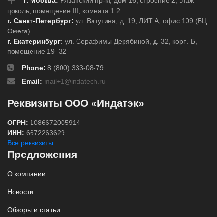
г. Москва:
Рязанский пр-кт, дом 16, строение 2, этаж
цоколь, помещение III, комната 1.2
г. Санкт-Петербург:
ул. Ватутина, д. 19, ЛИТ А, офис 109 (БЦ
Омега)
г. Екатеринбург:
ул. Серафимы Дерябиной, д. 32, корп. Б,
помещение 19–32
Phone:
8 (800) 333-08-79
Email:
mail+1@indatech.ru
Реквизиты ООО «Индатэк»
ОГРН:
1086672005914
ИНН:
6672263629
Все реквизиты
Предложения
О компании
Новости
Обзоры и статьи