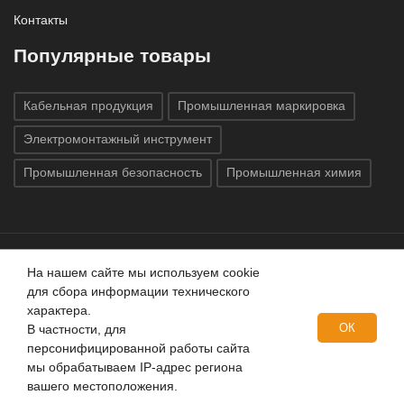
Контакты
Популярные товары
Кабельная продукция
Промышленная маркировка
Электромонтажный инструмент
Промышленная безопасность
Промышленная химия
На нашем сайте мы используем cookie
Все права защищены © 2020
ГК «Индатэк»
Все права
для сбора информации технического
защищены.
Использование материалов с сайта запрещено.
характера.
Данный сайт не является публичной офертой, определяемой
ОК
В частности, для
положениями статей 437 (2) ГК РФ.
персонифицированной работы сайта
мы обрабатываем IP-адрес региона
вашего местоположения.