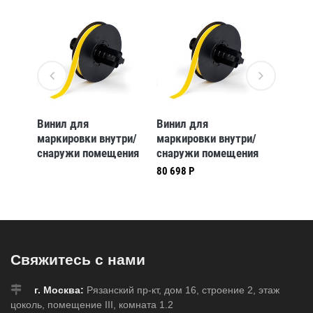
Винил для
Винил для
Винил 
три/
маркировки внутри/
маркировки внутри/
маркир
ения
снаружи помещения
снаружи помещения
снаруж
AM,
B30-161-595-NFPA,
B30-243-595-NFPA,
B30-24
80 698 Р
51 451 
м, в
101,6 * 101,6мм, в
101,6 * 158,75 мм, в
OSHACA
рулоне 240 шт.
рулоне 170 шт.
76,2 мм
7)
(BBP31/33/35/37)
(BBP31/33/35/37)
300 шт
(BBP31
Свяжитесь с нами
г. Москва:
Рязанский пр-кт, дом 16, строение 2, этаж
цоколь, помещение III, комната 1.2