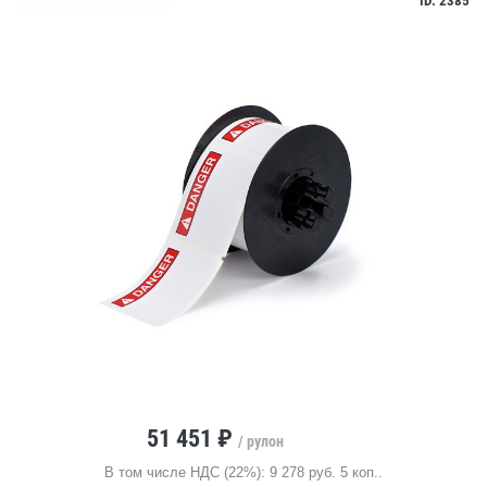
ID: 2385
51 451 ₽
/ рулон
В том числе НДС (22%): 9 278 руб. 5 коп..