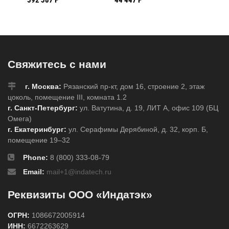
 для
кабеля с
изолированными
диамет
максимальным
рукоятками
закрыт
диаметром до 55 мм
бар
Свяжитесь с нами
г. Москва:
Рязанский пр-кт, дом 16, строение 2, этаж
цоколь, помещение III, комната 1.2
г. Санкт-Петербург:
ул. Ватутина, д. 19, ЛИТ А, офис 109 (БЦ
Омега)
г. Екатеринбург:
ул. Серафимы Дерябиной, д. 32, корп. Б,
помещение 19–32
Phone:
8 (800) 333-08-79
Email:
mail+1@indatech.ru
Реквизиты ООО «Индатэк»
ОГРН:
1086672005914
ИНН:
6672263629