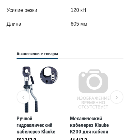
Усилие резки
120 кН
Длина
605 мм
Аналогичные товары
Ручной
Механический
Гидрав
гидравлический
кабелерез Klauke
отсека
кабелерез Klauke
K230 для кабеля
Klauke
HSG55 для резки
макс.диам. 30 мм с
кабеля
592 387 Р
44 447 Р