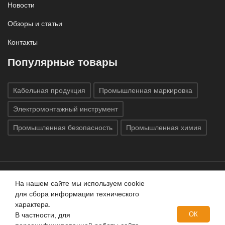
Новости
Обзоры и статьи
Контакты
Популярные товары
Кабельная продукция
Промышленная маркировка
Электромонтажный инструмент
Промышленная безопасность
Промышленная химия
На нашем сайте мы используем cookie
Все права защищены © 2020
ГК «Индатэк»
Все права
для сбора информации технического
защищены.
Использование материалов с сайта запрещено.
характера.
Данный сайт не является публичной офертой, определяемой
ОК
В частности, для
положениями статей 437 (2) ГК РФ.