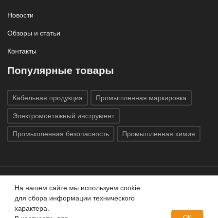
Новости
Обзоры и статьи
Контакты
Популярные товары
Кабельная продукция
Промышленная маркировка
Электромонтажный инструмент
Промышленная безопасность
Промышленная химия
На нашем сайте мы используем cookie
Все права защищены © 2020
ГК «Индатэк»
Все права
для сбора информации технического
защищены.
Использование материалов с сайта запрещено.
характера.
Данный сайт не является публичной офертой, определяемой
ОК