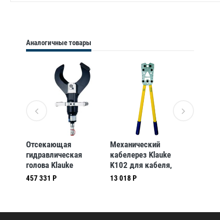
Аналогичные товары
ический
Отсекающая
Механический
Ручной
й
гидравлическая
кабелерез Klauke
гидрав
ke
голова Klauke
K102 для кабеля,
кабеле
SDK120 120кН
макс. диам. 20мм
HSG852
457 331 Р
13 018 Р
484 528
открытого типа для
кабеля
резки Cu- и Al-
макси
кабеля
диамет